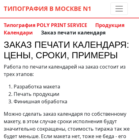
ТИПОГРАФИЯ В МОСКВЕ
N1
Типография POLY PRINT SERVICE
Продукция
Календари
Заказ печати календаря
Контакты:
(5 метров от м. Дмитровская)
ЗАКАЗ ПЕЧАТИ КАЛЕНДАРЯ:
8 495 797-35-59
info@ppsprint.ru
ЦЕНЫ, СРОКИ, ПРИМЕРЫ
звоните с 10 до 19 пн-сб
Работа по печати календарей на заказ состоит из
Обратный звонок
трех этапов:
Разработка макета
Печать продукции
Финишная обработка
Можно сделать заказ календаря по собственному
макету, в этом случае сроки исполнения будут
значительно сокращены, стоимость тиража так же
будет меньше. Если макета нет, тоже не беда - его