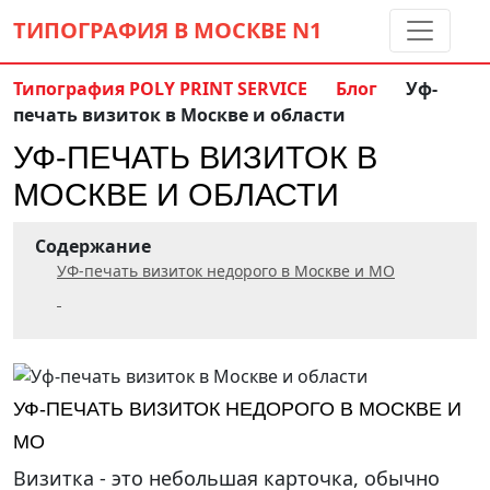
ТИПОГРАФИЯ В МОСКВЕ
N1
Типография POLY PRINT SERVICE
Блог
Уф-
печать визиток в Москве и области
Контакты:
(5 метров от м. Дмитровская)
УФ-ПЕЧАТЬ ВИЗИТОК В
8 495 797-35-59
info@ppsprint.ru
МОСКВЕ И ОБЛАСТИ
звоните с 10 до 19 пн-сб
Содержание
Обратный звонок
УФ-печать визиток недорого в Москве и МО
УФ-ПЕЧАТЬ ВИЗИТОК НЕДОРОГО В МОСКВЕ И
МО
Визитка - это небольшая карточка, обычно