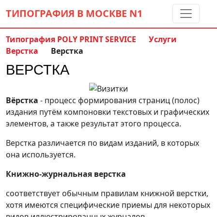
ТИПОГРАФИЯ В МОСКВЕ
N1
Типография POLY PRINT SERVICE
Услуги
Верстка
Верстка
Контакты:
(5 метров от м. Дмитровская)
ВЕРСТКА
8 495 797-35-59
info@ppsprint.ru
звоните с 10 до 19 пн-сб
Вёрстка
- процесс формирования страниц (полос)
Обратный звонок
издания путём компоновки текстовых и графических
элементов, а также результат этого процесса.
Верстка различается по видам изданий, в которых
она используется.
Книжно-журнальная верстка
соответствует обычным правилам книжной верстки,
хотя имеются специфические приемы для некоторых
видов иллюстрированных журналов.