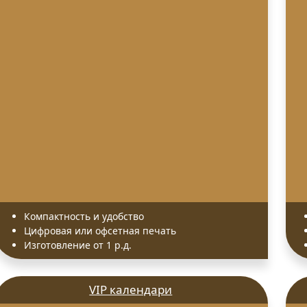
нос
Тиражирование
Тиснение
Фирм
Широкоформатная
чать
Шелкография
печать
Компактность и удобство
Цифровая или офсетная печать
Изготовление от 1 р.д.
VIP календари