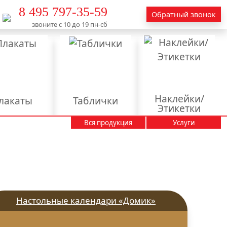
8 495 797-35-59
Обратный звонок
звоните с 10 до 19 пн-сб
Наклейки/
лакаты
Таблички
Этикетки
Вся продукция
Услуги
Вывески
Календари
Пакеты
Пластиковые карты
тендеры
аминация
Настольные календари «Домик»
актирование
текстов