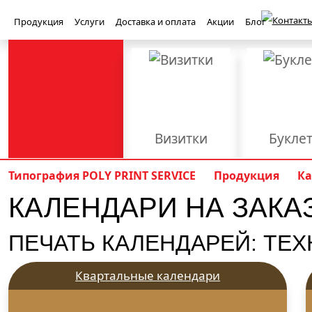
Контакты
Продукция
Услуги
Доставка и оплата
Акции
Блог
Визитки
Букле
Баннеры
Бейджи
Типография POLY PRINT SERVICE
Продукция
Ка
КАЛЕНДАРИ НА ЗАКАЗ
Книги
Конверт
Приглашения
Световые ко
Полиграфия
ПЕЧАТЬ КАЛЕНДАРЕЙ: ТЕ
PolyPrint
Брошюровка
Верстка
Вырубка
Квартальные календари
Наружная реклама
Офсетная печать
Плоттерная р