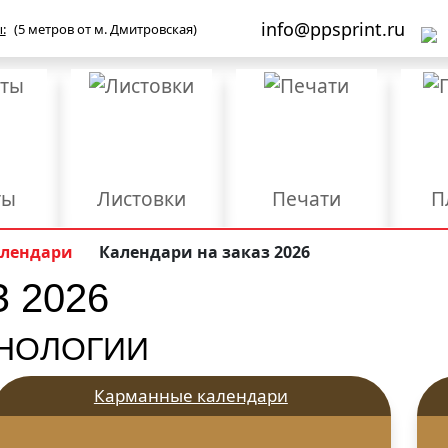
info@ppsprint.ru
:
(5 метров от м. Дмитровская)
ты
Листовки
Печати
П
Бланки
Брошюры/Каталоги
лендари
Календари на заказ 2026
 2026
ы
Мерч и сувенирка
Объемные буквы
роба
Упаковка
Фирменные папки
Ш
ХНОЛОГИИ
Дизайн
Конгрев
Л
Карманные календари
Размещение и
Ред
езка
Разработка логотипа
регистрация