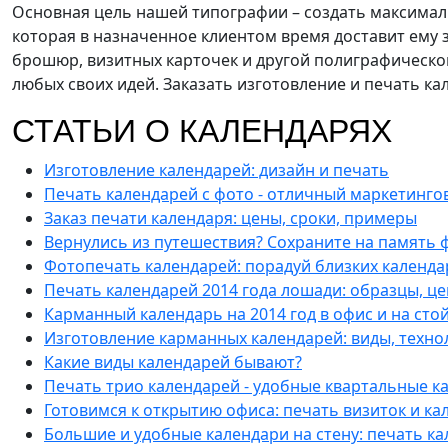
Основная цель нашей типографии – создать максималь
которая в назначенное клиентом время доставит ему 
брошюр, визитных карточек и другой полиграфическо
любых своих идей. Заказать изготовление и печать ка
СТАТЬИ О КАЛЕНДАРЯХ
Изготовление календарей: дизайн и печать
Печать календарей с фото - отличный маркетинго
Заказ печати календаря: цены, сроки, примеры
Вернулись из путешествия? Сохраните на память 
Фотопечать календарей: порадуй близких календа
Печать календарей 2014 года лошади: образцы, це
Карманный календарь на 2014 год в офис и на сто
Изготовление карманных календарей: виды, технол
Какие виды календарей бывают?
Печать трио календарей - удобные квартальные к
Готовимся к открытию офиса: печать визиток и ка
Большие и удобные календари на стену: печать ка