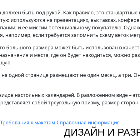
а должен быть под рукой. Как правило, это стандартны
тую используются на презентациях, выставках, конфере
пании, и ее миссии потенциальному покупателю. Однако
я, например, если требуется запомнить схему веток ме
оего большого размера может быть использован в качест
т назначения и места, где он будет находиться, можно 
ющую.
на одной странице размещают не один месяц, а три. Он
видов настольных календарей. В разложенном виде – эт
редставляет собой треугольную призму, размер сторон 
Требования к макетам
Справочная информация
ДИЗАЙН И РАЗ