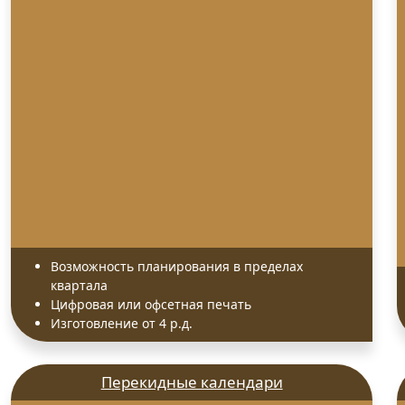
Резка
Ризография
Термопере
Флексография
Фольгирование
Цифровая пе
Возможность планирования в пределах
квартала
Цифровая или офсетная печать
Изготовление от 4 р.д.
Перекидные календари