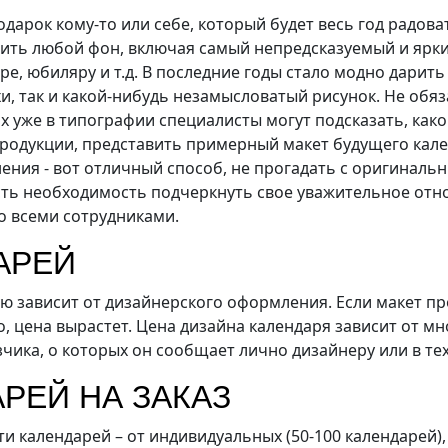
одарок кому-то или себе, который будет весь год рад
ть любой фон, включая самый непредсказуемый и яркий
ре, юбиляру и т.д. В последние годы стало модно дари
, так и какой-нибудь незамысловатый рисунок. Не обяз
 уже в типографии специалисты могут подсказать, какой
продукции, представить примерный макет будущего кале
ения - вот отличный способ, не прогадать с оригинальн
есть необходимость подчеркнуть свое уважительное отн
о всеми сотрудниками.
АРЕЙ
ю зависит от дизайнерского оформления. Если макет пр
о, цена вырастет. Цена дизайна календаря зависит от м
чика, о которых он сообщает лично дизайнеру или в те
РЕЙ НА ЗАКАЗ
 календарей – от индивидуальных (50-100 календарей), 