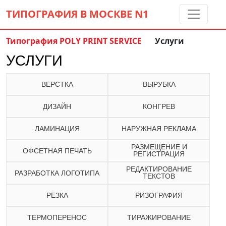
ТИПОГРАФИЯ В МОСКВЕ
N1
Типография POLY PRINT SERVICE
Услуги
Контакты:
(5 метров от м. Дмитровская)
УСЛУГИ
8 495 797-35-59
info@ppsprint.ru
ВЕРСТКА
ВЫРУБКА
звоните с 10 до 19 пн-сб
ДИЗАЙН
КОНГРЕВ
Обратный звонок
ЛАМИНАЦИЯ
НАРУЖНАЯ РЕКЛАМА
РАЗМЕЩЕНИЕ И
ОФСЕТНАЯ ПЕЧАТЬ
РЕГИСТРАЦИЯ
РЕДАКТИРОВАНИЕ
РАЗРАБОТКА ЛОГОТИПА
ТЕКСТОВ
РЕЗКА
РИЗОГРАФИЯ
ТЕРМОПЕРЕНОС
ТИРАЖИРОВАНИЕ