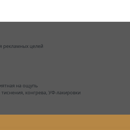
я рекламных целей
иятная на ощупь
 тиснения, конгрева, УФ-лакировки