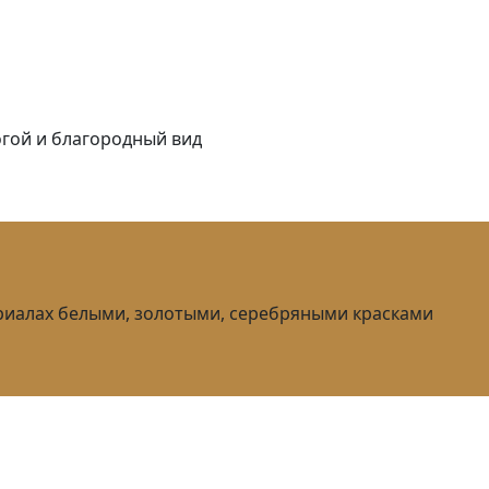
гой и благородный вид
риалах белыми, золотыми, серебряными красками