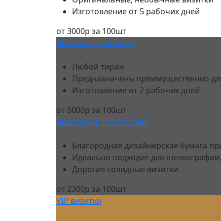
Изготовление от 5 рабочих дней
от 3000р за 100шт
Магнитные визитки
Любой тираж
Предназначены преимущественно дл
Изготовление от 2 рабочих дней
от 5000р за 100шт
Визитки на Touch Cover
Благородная дизайнерская бумага пр
Идеально подходит для шелкографии,
Дорогие солидные визитки
от 2300р за 100шт
VIP визитки