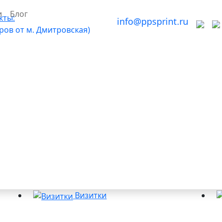
и
Блог
кты:
info@ppsprint.ru
тров от м. Дмитровская)
Визитки