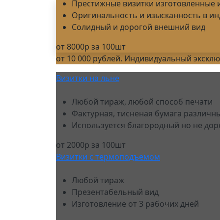
Престижные визитки изготовленные 
Оригинальность и изысканность в и
Солидный и дорогой внешний вид
от 8000р за 100шт
от 10 000 рублей. Индивидуальный экск
Визитки на льне
Любой тираж, любой способ печати
Фактурная, тисненая бумага различн
Используется благородный но не дор
от 2000р за 100шт
Визитки с термоподъемом
Любой тираж
Презентабельный вид
Изготовление от 3 рабочих дней