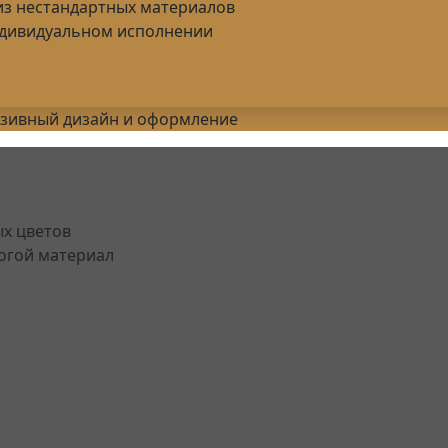
из нестандартных материалов
ндивидуальном исполнении
люзивный дизайн и оформление
ых цветов
огой материал