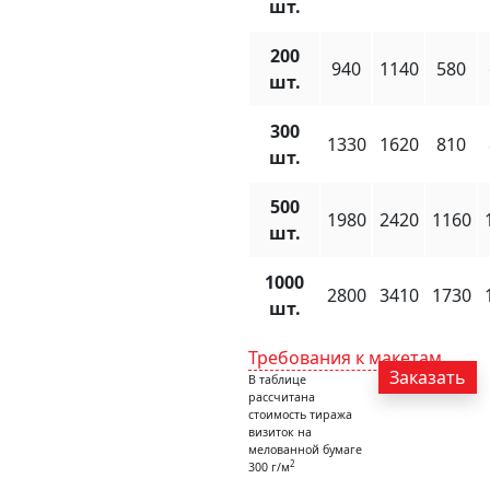
шт.
200
940
1140
580
шт.
300
1330
1620
810
шт.
500
1980
2420
1160
шт.
1000
2800
3410
1730
шт.
Требования к макетам
Заказать
В таблице
рассчитана
стоимость тиража
визиток на
мелованной бумаге
2
300 г/м