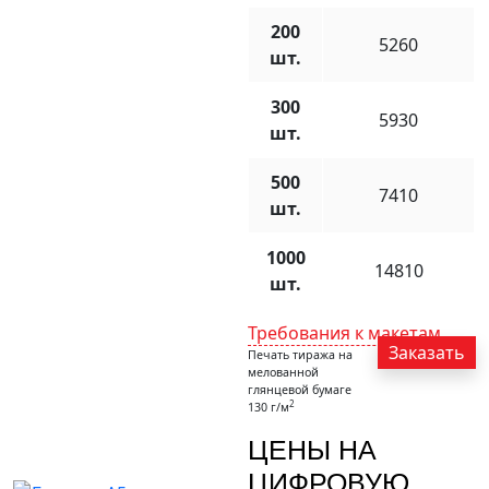
200
5260
шт.
300
5930
шт.
500
7410
шт.
1000
14810
шт.
Требования к макетам
Заказать
Печать тиража на
мелованной
глянцевой бумаге
2
130 г/м
ЦЕНЫ НА
ЦИФРОВУЮ