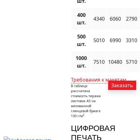
шт.
400
4340
6060
2790
шт.
500
5010
6990
3310
шт.
1000
7510
10480
5710
шт.
Требования к макетам
Заказать
В таблице
рассчитана
стоимость тиража
листовок А5 на
мелованной
глянцевой бумаге
2
130 г/м
ЦИФРОВАЯ
ПЕЧАТЬ