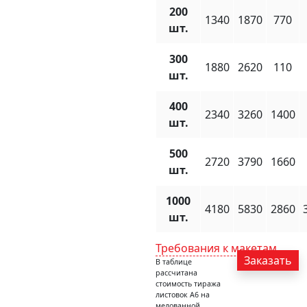
200
1340
1870
770
шт.
300
1880
2620
110
шт.
400
2340
3260
1400
шт.
500
2720
3790
1660
шт.
1000
4180
5830
2860
шт.
Требования к макетам
Заказать
В таблице
рассчитана
стоимость тиража
листовок А6 на
мелованной