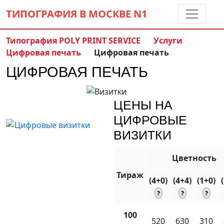
ТИПОГРАФИЯ В МОСКВЕ
N1
Типография POLY PRINT SERVICE
Услуги
Цифровая печать
Цифровая печать
Контакты:
(5 метров от м. Дмитровская)
ЦИФРОВАЯ ПЕЧАТЬ
8 495 797-35-59
info@ppsprint.ru
звоните с 10 до 19 пн-сб
ЦЕНЫ НА
Обратный звонок
ЦИФРОВЫЕ
ВИЗИТКИ
Цветность
Тираж
(4+0)
(4+4)
(1+0)
100
520
630
310