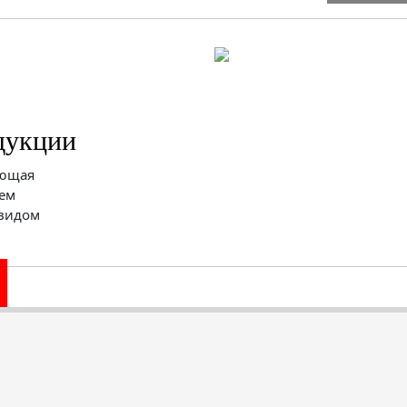
дукции
яющая
ем
 видом