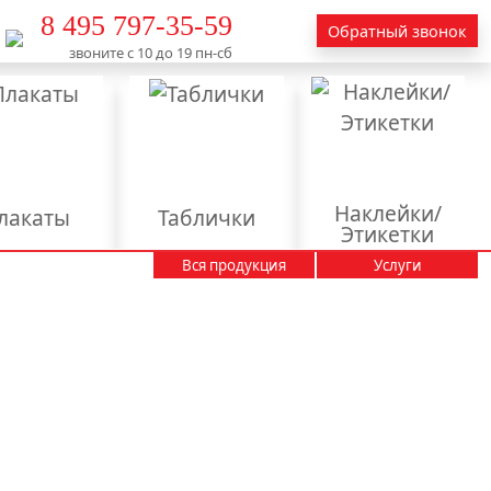
8 495 797-35-59
Обратный звонок
звоните с 10 до 19 пн-сб
Наклейки/
лакаты
Таблички
Этикетки
Вся продукция
Услуги
Вывески
Календари
Пакеты
Пластиковые карты
тендеры
аминация
актирование
текстов