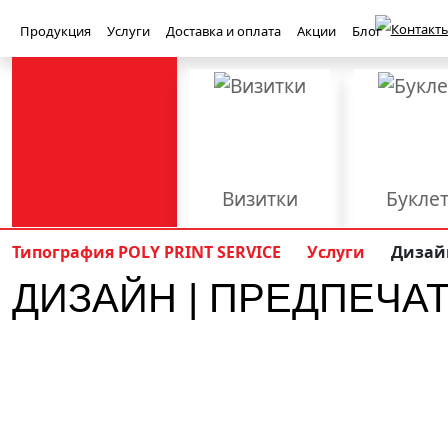
Контакты
Продукция
Услуги
Доставка и оплата
Акции
Блог
Визитки
Букле
Баннеры
Бейджи
Типография POLY PRINT SERVICE
Услуги
Дизай
ДИЗАЙН | ПРЕДПЕЧА
Книги
Конверт
Приглашения
Световые ко
Полиграфия
PolyPrint
Брошюровка
Верстка
Вырубка
Наружная реклама
Офсетная печать
Плоттерная р