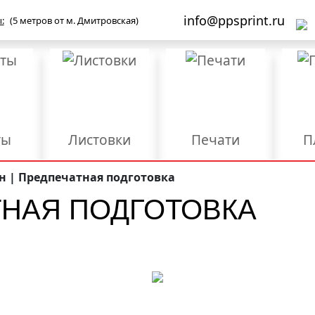
info@ppsprint.ru
:
(5 метров от м. Дмитровская)
ты
Листовки
Печати
П
Бланки
Брошюры/Каталоги
н | Предпечатная подготовка
ТНАЯ ПОДГОТОВКА
ы
Мерч и сувенирка
Объемные буквы
роба
Упаковка
Фирменные папки
Ш
Дизайн
Конгрев
Л
Размещение и
Ред
езка
Разработка логотипа
регистрация