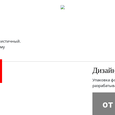
листичный.
ому
Дизайн
Упаковка ф
разрабатыв
от