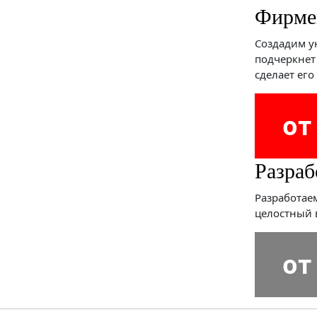
нос
Тиражирование
Тиснение
Фирм
Фирме
Широкоформатная
чать
Шелкография
печать
Создадим у
подчеркнет
сделает ег
от
Разраб
Разработаем
целостный 
от