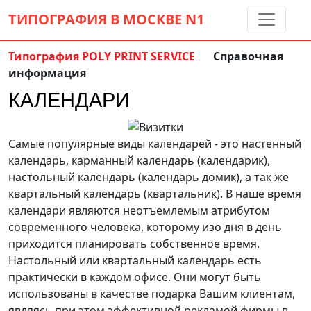
ТИПОГРАФИЯ В МОСКВЕ
N1
Типография POLY PRINT SERVICE
Справочная
информация
Контакты:
(5 метров от м. Дмитровская)
КАЛЕНДАРИ
8 495 797-35-59
info@ppsprint.ru
звоните с 10 до 19 пн-сб
Самые популярные виды календарей - это настенный
Обратный звонок
календарь, карманный календарь (календарик),
настольный календарь (календарь домик), а так же
квартальный календарь (квартальник). В наше время
календари являются неотъемлемым атрибутом
современного человека, которому изо дня в день
приходится планировать собственное время.
Настольный или квартальный календарь есть
практически в каждом офисе. Они могут быть
использованы в качестве подарка Вашим клиентам,
являясь при этом эффективной рекламой фирмы в