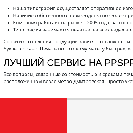
Резка
Ризография
Термопере
Наша типография осуществляет оперативное изго
Наличие собственного производства позволяет р
Флексография
Фольгирование
Цифровая пе
Компания работает на рынке с 2005 года, за это
Типография занимается печатью на всех видах но
Сроки изготовления продукции зависят от сложности з
буклет срочно. Печать по готовому макету быстрее, е
ЛУЧШИЙ СЕРВИС НА PPSPR
Все вопросы, связанные со стоимостью и сроками печ
расположенном возле метро Дмитровская. Просто укаж