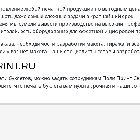
нос
Тиражирование
Тиснение
Фирм
товление любой печатной продукции по выгодным цен
Широкоформатная
ешать даже самые сложные задачи в кратчайший срок.
чать
Шелкография
печать
 время мы сумели вывести производство на высокий про
сителей, есть оборудование для офсетной и цифровой п
аказа, необходимости разработки макета, тиража, и все
сли у вас нет макета, наши специалисты готовы разработ
INT.RU
ати буклетов, можно задать сотрудникам Поли Принт Се
ите, что печать буклета вам нужна срочная и наши сот