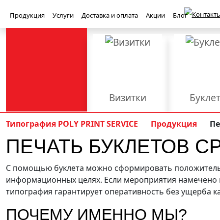
Контакты
Продукция
Услуги
Доставка и оплата
Акции
Блог
Визитки
Букле
Баннеры
Бейджи
Типография POLY PRINT SERVICE
Продукция
Пе
ПЕЧАТЬ БУКЛЕТОВ С
Книги
Конверт
Приглашения
Световые ко
Полиграфия
С помощью буклета можно сформировать положительн
PolyPrint
информационных целях. Если мероприятия намечено н
Брошюровка
Верстка
Вырубка
типография гарантирует оперативность без ущерба ка
Наружная реклама
Офсетная печать
Плоттерная р
ПОЧЕМУ ИМЕННО МЫ?