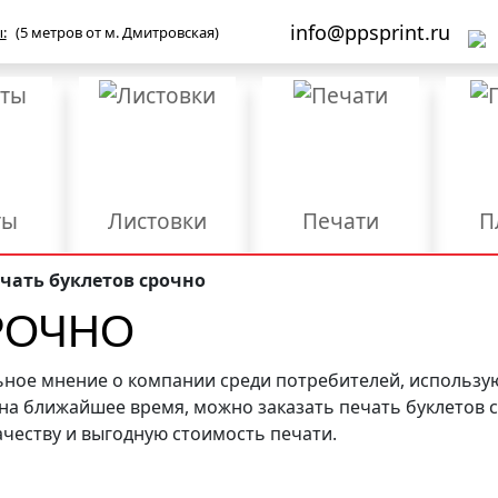
info@ppsprint.ru
:
(5 метров от м. Дмитровская)
ты
Листовки
Печати
П
Бланки
Брошюры/Каталоги
чать буклетов срочно
РОЧНО
ы
Мерч и сувенирка
Объемные буквы
роба
Упаковка
Фирменные папки
Ш
ое мнение о компании среди потребителей, использую
а ближайшее время, можно заказать печать буклетов 
Дизайн
Конгрев
Л
честву и выгодную стоимость печати.
Размещение и
Ред
езка
Разработка логотипа
регистрация