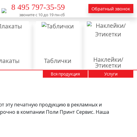
8 495 797-35-59
Обратный звонок
звоните с 10 до 19 пн-сб
Наклейки/
лакаты
Таблички
Этикетки
Вся продукция
Услуги
Вывески
Календари
Пакеты
Пластиковые карты
тендеры
т эту печатную продукцию в рекламных и
срочно в компании Поли Принт Сервис. Наша
аминация
актирование
текстов