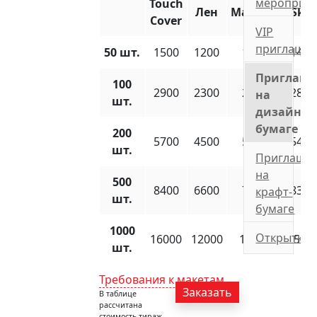
мероприя
Touch
Лен
Majestik
Skin
Cover
VIP
приглаше
50 шт.
1500
1200
1350
1490
Приглаше
100
2900
2300
2650
2850
на
шт.
дизайнер
бумаге
200
5700
4500
5000
5400
шт.
Приглаше
на
500
8400
6600
7400
8350
крафт-
шт.
бумаге
1000
Открытки
16000
12000
14000
1580
шт.
Требования к макетам
Заказать
В таблице
рассчитана
стоимость тираж