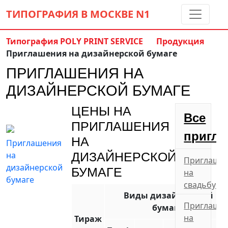
ТИПОГРАФИЯ В МОСКВЕ
N1
Типография POLY PRINT SERVICE
Продукция
Приглашения на дизайнерской бумаге
Контакты:
(5 метров от м. Дмитровская)
ПРИГЛАШЕНИЯ НА
8 495 797-35-59
info@ppsprint.ru
ДИЗАЙНЕРСКОЙ БУМАГЕ
звоните с 10 до 19 пн-сб
ЦЕНЫ НА
Обратный звонок
Все
ПРИГЛАШЕНИЯ
пригл
НА
ДИЗАЙНЕРСКОЙ
Приглаше
БУМАГЕ
на
свадьбу
Виды дизайнерской
Приглаше
бумаги
на
Тираж