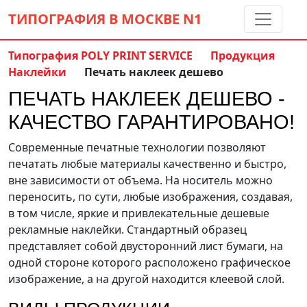
ТИПОГРАФИЯ В МОСКВЕ
N1
Типография POLY PRINT SERVICE
Продукция
Наклейки
Печать наклеек дешево
Контакты:
(5 метров от м. Дмитровская)
ПЕЧАТЬ НАКЛЕЕК ДЕШЕВО -
8 495 797-35-59
info@ppsprint.ru
КАЧЕСТВО ГАРАНТИРОВАНО!
звоните с 10 до 19 пн-сб
Современные печатные технологии позволяют
Обратный звонок
печатать любые материалы качественно и быстро,
вне зависимости от объема. На носитель можно
переносить, по сути, любые изображения, создавая,
в том числе, яркие и привлекательные дешевые
рекламные наклейки. Стандартный образец
представляет собой двусторонний лист бумаги, на
одной стороне которого расположено графическое
изображение, а на другой находится клеевой слой.