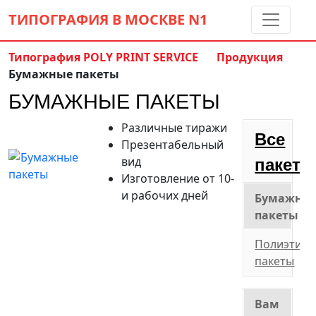
ТИПОГРАФИЯ В МОСКВЕ
N1
Типография POLY PRINT SERVICE
Продукция
Бумажные пакеты
Контакты:
(5 метров от м. Дмитровская)
БУМАЖНЫЕ ПАКЕТЫ
8 495 797-35-59
info@ppsprint.ru
Различные тиражи
звоните с 10 до 19 пн-сб
Все
Презентабельный
Обратный звонок
вид
пакеты
Изготовление от 10-
и рабочих дней
Бумажны
пакеты
Полиэтил
пакеты
Вам