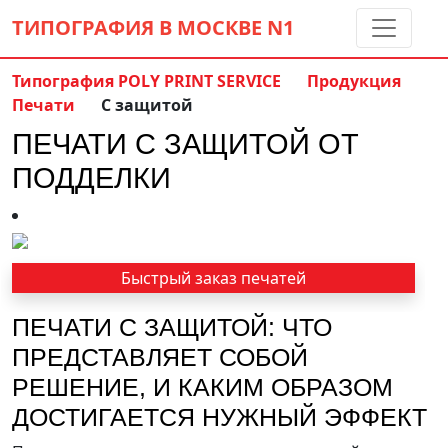
ТИПОГРАФИЯ В МОСКВЕ
N1
Типография POLY PRINT SERVICE
Продукция
Печати
С защитой
Контакты:
(5 метров от м. Дмитровская)
ПЕЧАТИ С ЗАЩИТОЙ ОТ
8 495 797-35-59
info@ppsprint.ru
ПОДДЕЛКИ
звоните с 10 до 19 пн-сб
Обратный звонок
Быстрый заказ печатей
ПЕЧАТИ С ЗАЩИТОЙ: ЧТО
ПРЕДСТАВЛЯЕТ СОБОЙ
РЕШЕНИЕ, И КАКИМ ОБРАЗОМ
ДОСТИГАЕТСЯ НУЖНЫЙ ЭФФЕКТ