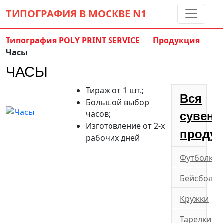
ТИПОГРАФИЯ В МОСКВЕ
N1
Типография POLY PRINT SERVICE
Продукция
Часы
Контакты:
(5 метров от м. Дмитровская)
ЧАСЫ
8 495 797-35-59
info@ppsprint.ru
Тираж от 1 шт.;
звоните с 10 до 19 пн-сб
Вся
Большой выбор
Обратный звонок
часов;
сувени
Изготовление от 2-х
продук
рабочих дней
Футболки
Бейсболки
Кружки
Тарелки