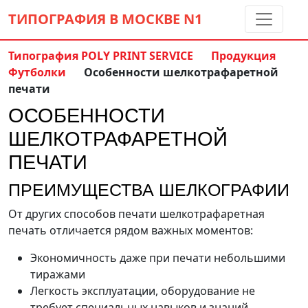
ТИПОГРАФИЯ В МОСКВЕ
N1
Типография POLY PRINT SERVICE
Продукция
Футболки
Особенности шелкотрафаретной
Контакты:
(5 метров от м. Дмитровская)
печати
8 495 797-35-59
ОСОБЕННОСТИ
info@ppsprint.ru
звоните с 10 до 19 пн-сб
ШЕЛКОТРАФАРЕТНОЙ
Обратный звонок
ПЕЧАТИ
ПРЕИМУЩЕСТВА ШЕЛКОГРАФИИ
От других способов печати шелкотрафаретная
печать отличается рядом важных моментов:
Экономичность даже при печати небольшими
тиражами
Легкость эксплуатации, оборудование не
требует специальных навыков и знаний