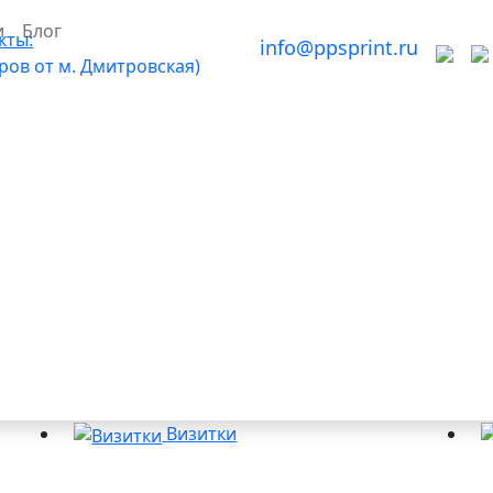
и
Блог
кты:
info@ppsprint.ru
тров от м. Дмитровская)
Визитки