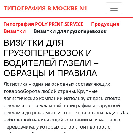
ТИПОГРАФИЯ В МОСКВЕ
N1
Типография POLY PRINT SERVICE
Продукция
Визитки
Визитки для грузоперевозок
Контакты:
(5 метров от м. Дмитровская)
ВИЗИТКИ ДЛЯ
8 495 797-35-59
info@ppsprint.ru
ГРУЗОПЕРЕВОЗОК И
звоните с 10 до 19 пн-сб
ВОДИТЕЛЕЙ ГАЗЕЛИ –
Обратный звонок
ОБРАЗЦЫ И ПРАВИЛА
Логистика – одна из основных составляющих
товарооборота любой страны. Крупные
логистические компании используют весь спектр
рекламы – от рекламной полиграфии и наружной
рекламы до рекламы в интернет, газетах и радио. Для
небольшой начинающей компании или частного
перевозчика, у которых остро стоит вопрос с