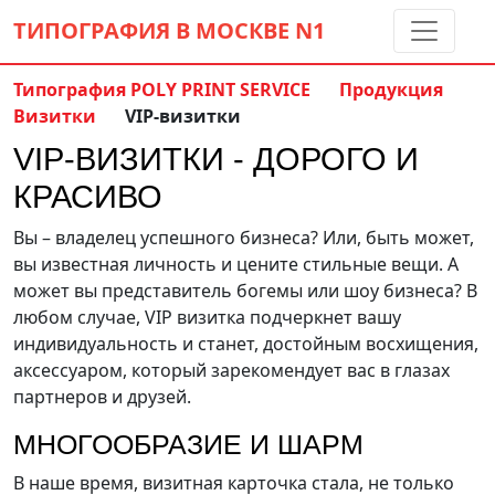
ТИПОГРАФИЯ В МОСКВЕ
N1
Типография POLY PRINT SERVICE
Продукция
Визитки
VIP-визитки
Контакты:
(5 метров от м. Дмитровская)
VIP-ВИЗИТКИ - ДОРОГО И
8 495 797-35-59
info@ppsprint.ru
КРАСИВО
звоните с 10 до 19 пн-сб
Вы – владелец успешного бизнеса? Или, быть может,
Обратный звонок
вы известная личность и цените стильные вещи. А
может вы представитель богемы или шоу бизнеса? В
любом случае, VIP визитка подчеркнет вашу
индивидуальность и станет, достойным восхищения,
аксессуаром, который зарекомендует вас в глазах
партнеров и друзей.
МНОГООБРАЗИЕ И ШАРМ
В наше время, визитная карточка стала, не только