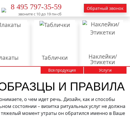
8 495 797-35-59
Обратный звонок
звоните с 10 до 19 пн-сб
Наклейки/
лакаты
Таблички
Этикетки
Вся продукция
Услуги
Вывески
Календари
 ОБРАЗЦЫ И ПРАВИЛА
Пакеты
Пластиковые карты
тендеры
онимаете, о чем идет речь. Дизайн, как и способы
ном состоянии – визитка ритуальных услуг не должна
аминация
 тяжелый момент утраты он обратился именно в Ваше
актирование
текстов