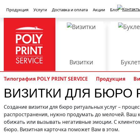
Контакты
Продукция
Услуги
Доставка и оплата
Акции
Блог
Визитки
Букле
Баннеры
Бейджи
Типография POLY PRINT SERVICE
Продукция
В
ВИЗИТКИ ДЛЯ БЮРО 
Книги
Конверт
Приглашения
Световые ко
Полиграфия
Создание визитки для бюро ритуальных услуг – процес
PolyPrint
распространения, нужно продумать до мелочей. Ваш к
Брошюровка
Верстка
Вырубка
обижать или вызывать негативные эмоции. С клиенто
бюро. Визитная карточка поможет Вам в этом.
Наружная реклама
Офсетная печать
Плоттерная р