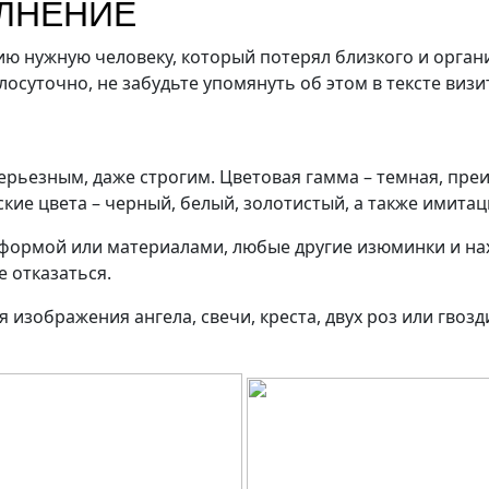
ЛНЕНИЕ
нос
Тиражирование
Тиснение
Фирм
Широкоформатная
ю нужную человеку, который потерял близкого и органи
чать
Шелкография
печать
лосуточно, не забудьте упомянуть об этом в тексте визи
рьезным, даже строгим. Цветовая гамма – темная, пре
кие цвета – черный, белый, золотистый, а также имита
 формой или материалами, любые другие изюминки и нах
 отказаться.
изображения ангела, свечи, креста, двух роз или гвоз