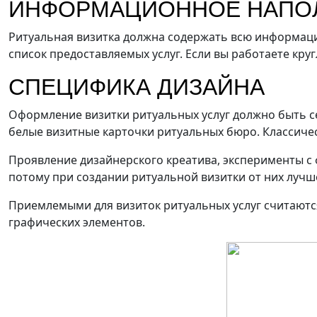
ИНФОРМАЦИОННОЕ НАПО
Резка
Ризография
Термопере
Ритуальная визитка должна содержать всю информаци
Флексография
Фольгирование
Цифровая пе
список предоставляемых услуг. Если вы работаете круг
СПЕЦИФИКА ДИЗАЙНА
Оформление визитки ритуальных услуг должно быть се
белые визитные карточки ритуальных бюро. Классичес
Проявление дизайнерского креатива, эксперименты с
потому при создании ритуальной визитки от них лучше
Приемлемыми для визиток ритуальных услуг считаются 
графических элементов.