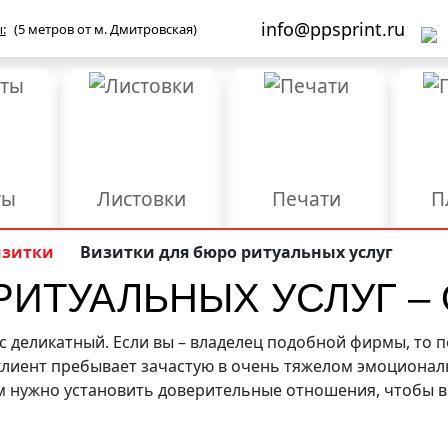
info@ppsprint.ru
:
(5 метров от м. Дмитровская)
ты
Листовки
Печати
П
Бланки
Брошюры/Каталоги
изитки
Визитки для бюро ритуальных услуг
РИТУАЛЬНЫХ УСЛУГ –
ы
Мерч и сувенирка
Объемные буквы
роба
Упаковка
Фирменные папки
Ш
с деликатный. Если вы – владелец подобной фирмы, то п
лиент пребывает зачастую в очень тяжелом эмоциональ
Дизайн
Конгрев
Л
м нужно установить доверительные отношения, чтобы в
Размещение и
Ред
езка
Разработка логотипа
регистрация