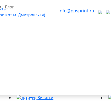
и
Блог
кты:
info@ppsprint.ru
тров от м. Дмитровская)
Визитки