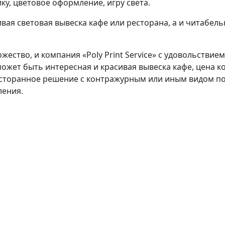
у, цветовое оформление, игру света.
ивая световая вывеска кафе или ресторана, а и читабе
жество, и компания «Poly Print Service» с удовольстви
может быть интересная и красивая вывеска кафе, цена 
есторанное решение с контражурным или иным видом п
ления.