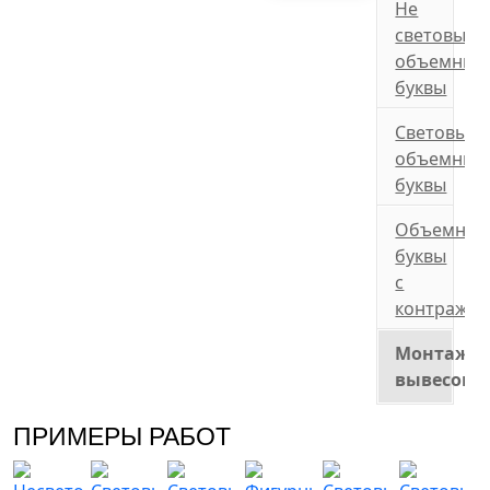
Не
световые
объемные
буквы
Световые
объемные
буквы
Объемные
буквы
с
контражу
Монтаж
вывесок
ПРИМЕРЫ РАБОТ