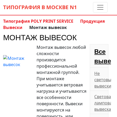
ТИПОГРАФИЯ В МОСКВЕ
N1
Типография POLY PRINT SERVICE
Продукция
Вывески
Монтаж вывесок
Контакты:
(5 метров от м. Дмитровская)
МОНТАЖ ВЫВЕСОК
8 495 797-35-59
info@ppsprint.ru
Монтаж вывесок любой
звоните с 10 до 19 пн-сб
Все
сложности
Обратный звонок
производится
вывес
профессиональной
монтажной группой.
Не
При монтаже
световые
учитывается ветровая
вывески
нагрузка и учитываются
Световая
все особенности
ламповая
поверхности. Вывески
вывеска
монтируются на
поверхность, или