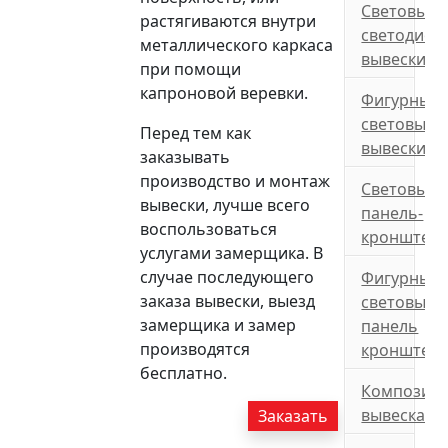
Световые
растягиваются внутри
светодиод
металлического каркаса
вывески
при помощи
капроновой веревки.
Фигурные
световые
Перед тем как
вывески
заказывать
производство и монтаж
Световые
вывески, лучше всего
панель-
воспользоваться
кронштей
услугами замерщика. В
случае последующего
Фигурные
заказа вывески, выезд
световые
замерщика и замер
панель
производятся
кронштей
бесплатно.
Композит
вывеска
Заказать