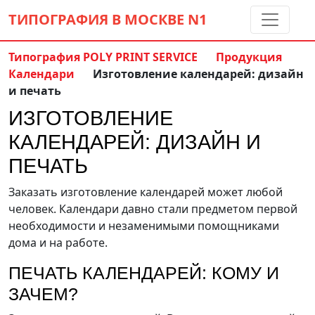
ТИПОГРАФИЯ В МОСКВЕ
N1
Типография POLY PRINT SERVICE
Продукция
Календари
Изготовление календарей: дизайн
Контакты:
(5 метров от м. Дмитровская)
и печать
8 495 797-35-59
ИЗГОТОВЛЕНИЕ
info@ppsprint.ru
звоните с 10 до 19 пн-сб
КАЛЕНДАРЕЙ: ДИЗАЙН И
Обратный звонок
ПЕЧАТЬ
Заказать изготовление календарей может любой
человек. Календари давно стали предметом первой
необходимости и незаменимыми помощниками
дома и на работе.
ПЕЧАТЬ КАЛЕНДАРЕЙ: КОМУ И
ЗАЧЕМ?