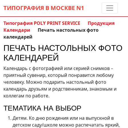
ТИПОГРАФИЯ В МОСКВЕ
N1
Типография POLY PRINT SERVICE
Продукция
Календари
Печать настольных фото
Контакты:
(5 метров от м. Дмитровская)
календарей
8 495 797-35-59
ПЕЧАТЬ НАСТОЛЬНЫХ ФОТО
info@ppsprint.ru
звоните с 10 до 19 пн-сб
КАЛЕНДАРЕЙ
Обратный звонок
Календарь с фотографией или серией снимков –
приятный сувенир, который понравится любому
человеку. Можно подарить настольный фото
календарь друзьям и родственникам, знакомым и
коллегам по работе.
ТЕМАТИКА НА ВЫБОР
Детям. Ко дню рождения или на выпускной в
детском саду/школе можно распечатать яркий,