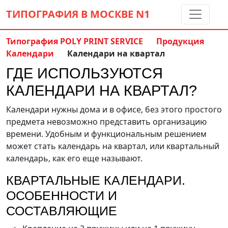
ТИПОГРАФИЯ В МОСКВЕ
N1
Типография POLY PRINT SERVICE
Продукция
Календари
Календари на квартал
Контакты:
(5 метров от м. Дмитровская)
ГДЕ ИСПОЛЬЗУЮТСЯ
8 495 797-35-59
info@ppsprint.ru
КАЛЕНДАРИ НА КВАРТАЛ?
звоните с 10 до 19 пн-сб
Календари нужны дома и в офисе, без этого простого
Обратный звонок
предмета невозможно представить организацию
времени. Удобным и функциональным решением
может стать календарь на квартал, или квартальный
календарь, как его еще называют.
КВАРТАЛЬНЫЕ КАЛЕНДАРИ.
ОСОБЕННОСТИ И
СОСТАВЛЯЮЩИЕ