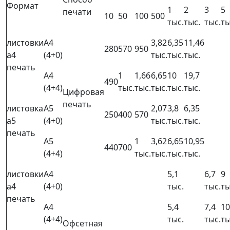
Формат
1
2
3
5
печати
10
50
100
500
тыс.
тыс.
тыс.
ты
листовки
А4
3,82
6,35
11,46
280
570
950
a4
(4+0)
тыс.
тыс.
тыс.
печать
А4
1
1,66
6,65
10
19,7
490
(4+4)
тыс.
тыс.
тыс.
тыс.
тыс.
Цифровая
печать
листовка
А5
2,07
3,8
6,35
250
400
570
a5
(4+0)
тыс.
тыс.
тыс.
печать
А5
1
3,62
6,65
10,95
440
700
(4+4)
тыс.
тыс.
тыс.
тыс.
листовки
А4
5,1
6,7
9
a4
(4+0)
тыс.
тыс.
ты
печать
А4
5,4
7,4
10
(4+4)
тыс.
тыс.
ты
Офсетная