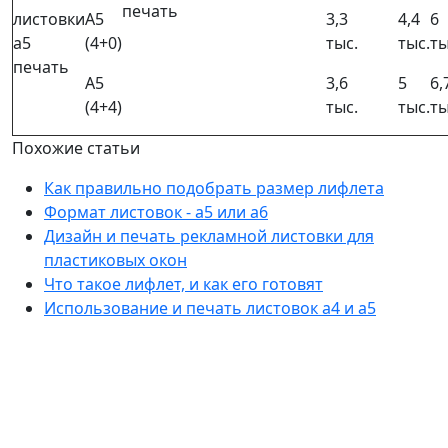
печать
листовки
А5
3,3
4,4
6
a5
(4+0)
тыс.
тыс.
ты
печать
А5
3,6
5
6,
(4+4)
тыс.
тыс.
ты
Похожие статьи
Как правильно подобрать размер лифлета
Формат листовок - а5 или а6
Дизайн и печать рекламной листовки для
пластиковых окон
Что такое лифлет, и как его готовят
Использование и печать листовок а4 и а5