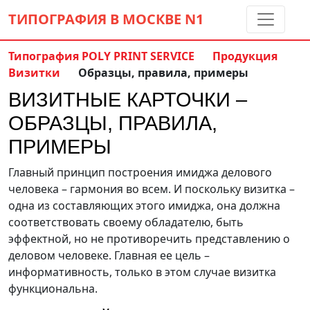
ТИПОГРАФИЯ В МОСКВЕ
N1
Типография POLY PRINT SERVICE
Продукция
Визитки
Образцы, правила, примеры
Контакты:
(5 метров от м. Дмитровская)
ВИЗИТНЫЕ КАРТОЧКИ –
8 495 797-35-59
info@ppsprint.ru
ОБРАЗЦЫ, ПРАВИЛА,
звоните с 10 до 19 пн-сб
ПРИМЕРЫ
Обратный звонок
Главный принцип построения имиджа делового
человека – гармония во всем. И поскольку визитка –
одна из составляющих этого имиджа, она должна
соответствовать своему обладателю, быть
эффектной, но не противоречить представлению о
деловом человеке. Главная ее цель –
информативность, только в этом случае визитка
функциональна.