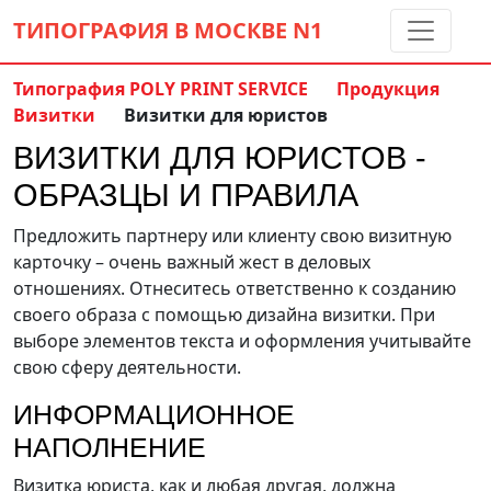
ТИПОГРАФИЯ В МОСКВЕ
N1
Типография POLY PRINT SERVICE
Продукция
Визитки
Визитки для юристов
Контакты:
(5 метров от м. Дмитровская)
ВИЗИТКИ ДЛЯ ЮРИСТОВ -
8 495 797-35-59
info@ppsprint.ru
ОБРАЗЦЫ И ПРАВИЛА
звоните с 10 до 19 пн-сб
Предложить партнеру или клиенту свою визитную
Обратный звонок
карточку – очень важный жест в деловых
отношениях. Отнеситесь ответственно к созданию
своего образа с помощью дизайна визитки. При
выборе элементов текста и оформления учитывайте
свою сферу деятельности.
ИНФОРМАЦИОННОЕ
НАПОЛНЕНИЕ
Визитка юриста, как и любая другая, должна